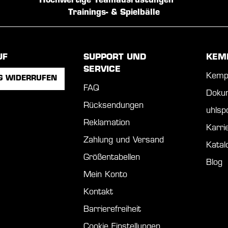
Hochwertige Teamausrüstungen
Trainings- & Spielbälle
UF
SUPPORT UND
KEM
SERVICE
Kemp
G WIDERRUFEN
FAQ
Doku
Rücksendungen
uhls
Reklamation
Karri
Zahlung und Versand
Katal
Größentabellen
Blog
Mein Konto
Kontakt
Barrierefreiheit
Cookie Einstellungen