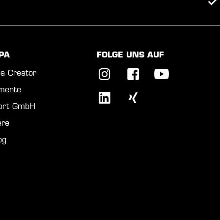
PA
FOLGE UNS AUF
a Creator
mente
port GmbH
ere
og