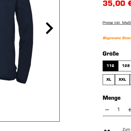
35,00 
Preise inkl. MwS
Begrenzte Stüc
aus
Größe
116
128
XL
XXL
Menge
Produkt 
Zum 