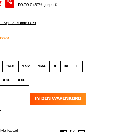
%
€
50,00 €
(30% gespart)
t. zzgl. Versandkosten
kzahl
wählen
140
152
164
S
M
L
3XL
4XL
IN DEN WARENKORB
Anzahl: Gib den gewünschten Wert ein 
Merkzettel