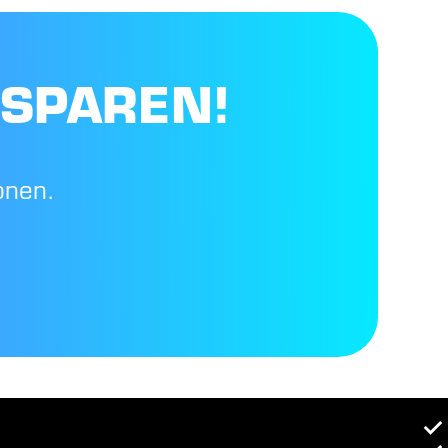
 SPAREN!
onen.