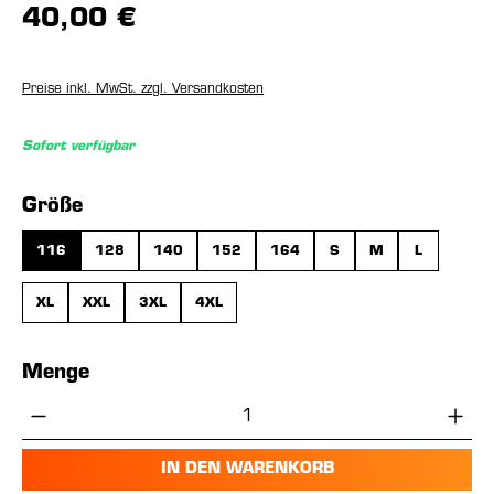
40,00 €
Preise inkl. MwSt. zzgl. Versandkosten
Sofort verfügbar
auswählen
Größe
116
128
140
152
164
S
M
L
XL
XXL
3XL
4XL
Menge
Produkt Anzahl: Gib den gewünschten Wer
IN DEN WARENKORB