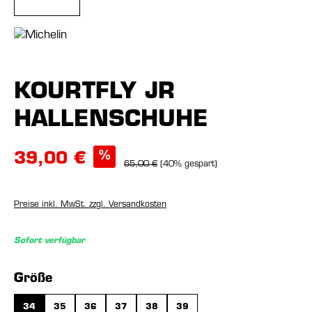
KOURTFLY JR
HALLENSCHUHE
%
39,00 €
65,00 €
(40% gespart)
Preise inkl. MwSt. zzgl. Versandkosten
Sofort verfügbar
auswählen
Größe
34
35
36
37
38
39