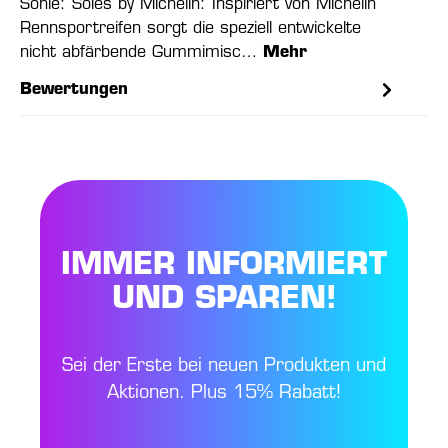
Sohle: Soles by Michelin: Inspiriert von Michelin
Rennsportreifen sorgt die speziell entwickelte
nicht abfärbende Gummimisc…
Mehr
Bewertungen
IMMER INFORMIERT
UND SPAREN!
Sei der Erste bei neuen Produkten und
Aktionen. Plus 15% Rabatt!