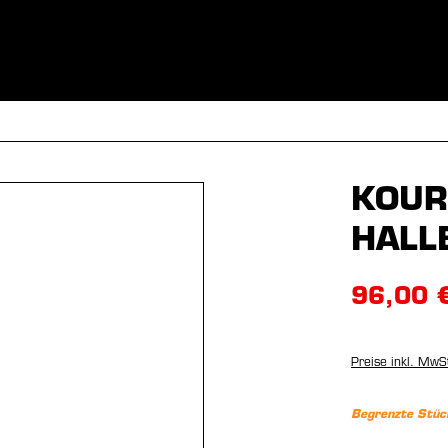
BEKLEIDUNG
SPORTARTEN
EQUIPMENT
FANSHOP
KOUR
HALL
96,00 
Preise inkl. MwS
Begrenzte Stüc