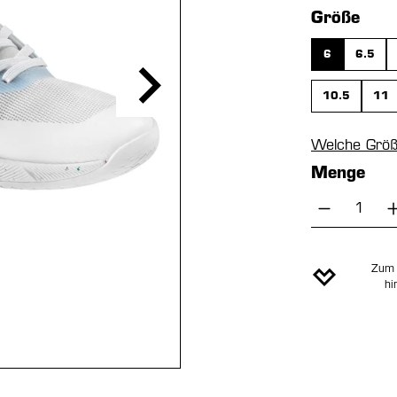
aus
Größe
6
6.5
10.5
11
Welche Größ
Menge
Produkt 
Zum 
hi