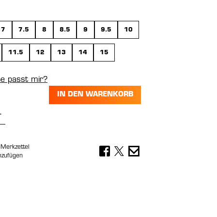
wählen
7
7.5
8
8.5
9
9.5
10
11.5
12
13
14
15
e passt mir?
IN DEN WARENKORB
Anzahl: Gib den gewünschten Wert ein 
Merkzettel
nzufügen