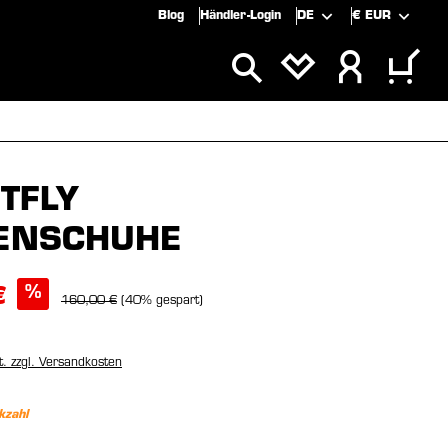
Blog
Händler-Login
DE
€
EUR
SPECIALS
SALE
TFLY
ENSCHUHE
%
€
160,00 €
(40% gespart)
t. zzgl. Versandkosten
kzahl