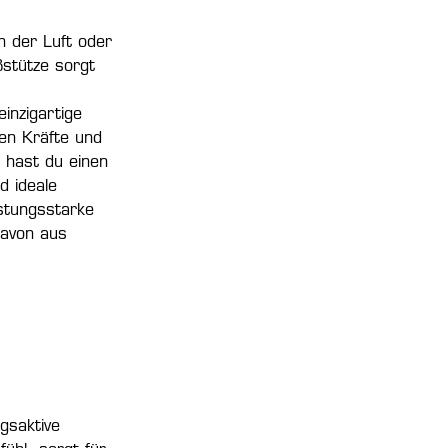
n der Luft oder
ßstütze sorgt
nzigartige
en Kräfte und
o hast du einen
d ideale
istungsstarke
avon aus
gsaktive