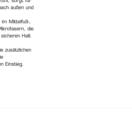
fühl, sorgt für
 nach außen und
im Mittelfuß-,
ikrofasern, die
 sicheren Halt
e zusätzlichen
ie
n Einstieg.