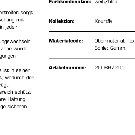
Farbkombination:
weiß/blau
ortreifen sorgt
schung mit
Kollektion:
Kourtfly
in jeder
Materialcode:
Obermaterial: Text
tungswechseln
Sohle: Gummi
 Zone wurde
egungen
Artikelnummer
200867201
ist in seiner
st, wodurch der
rägt.
ereich schützt
ere Haftung.
age sicheren