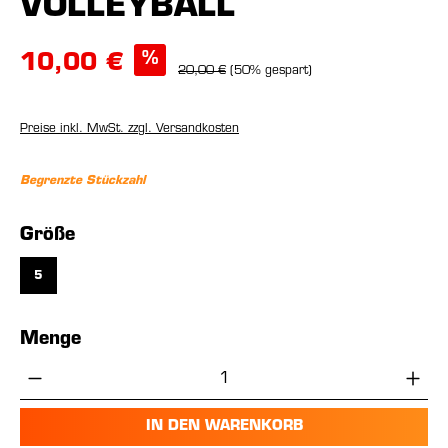
VOLLEYBALL
%
10,00 €
20,00 €
(50% gespart)
Preise inkl. MwSt. zzgl. Versandkosten
Begrenzte Stückzahl
auswählen
Größe
5
Menge
Produkt Anzahl: Gib den gewünschten Wer
IN DEN WARENKORB