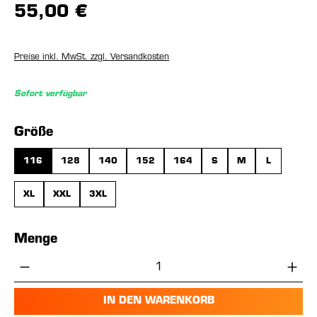
55,00 €
Preise inkl. MwSt. zzgl. Versandkosten
Sofort verfügbar
auswählen
Größe
116
128
140
152
164
S
M
L
XL
XXL
3XL
Menge
Produkt Anzahl: Gib den gewünschten Wer
IN DEN WARENKORB