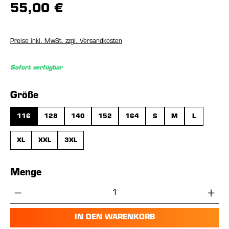
55,00 €
Preise inkl. MwSt. zzgl. Versandkosten
Sofort verfügbar
auswählen
Größe
116
128
140
152
164
S
M
L
XL
XXL
3XL
Menge
Produkt Anzahl: Gib den gewünschten Wer
IN DEN WARENKORB