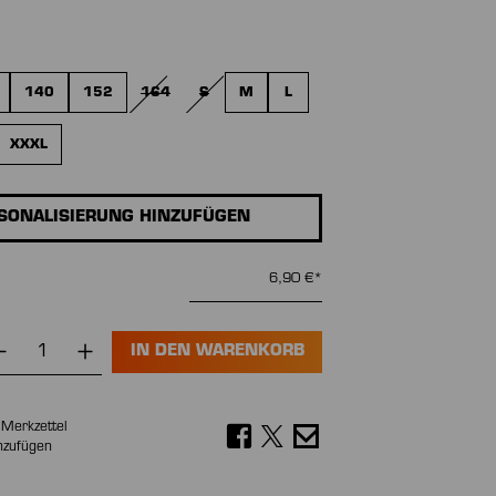
wählen
140
152
164
S
M
L
(DIESE OPTION IST ZURZEIT NICHT VERFÜGBAR.)
(DIESE OPTION IST ZURZEIT NICHT VERFÜGBAR.
XXXL
SONALISIERUNG HINZUFÜGEN
6,90 €*
IN DEN WARENKORB
Merkzettel
nzufügen