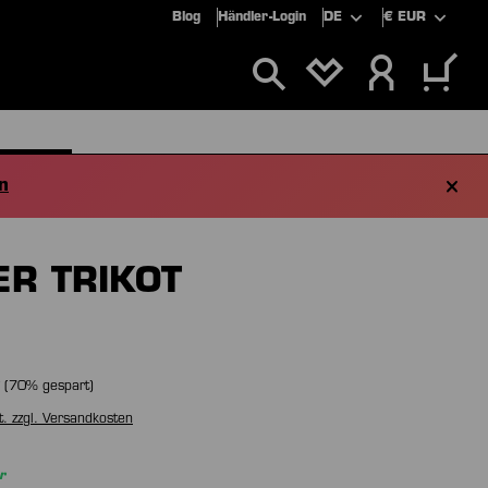
Blog
Händler-Login
DE
€
EUR
DU HAST 0 PROD
SPECIALS
SALE
n
ER TRIKOT
(
70
% gespart)
t. zzgl. Versandkosten
r