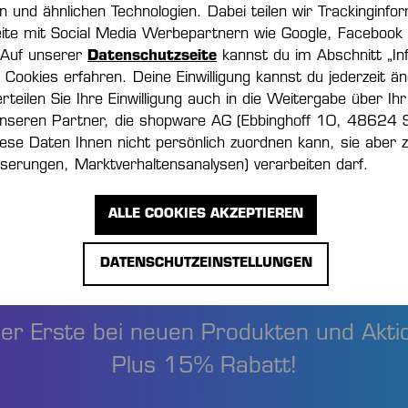
ln und ähnlichen Technologien. Dabei teilen wir Trackinginfo
Material:
ite mit Social Media Werbepartnern wie Google, Facebook
 Auf unserer
Datenschutzseite
kannst du im Abschnitt „In
Cookies erfahren. Deine Einwilligung kannst du jederzeit än
Artikelnummer
erteilen Sie Ihre Einwilligung auch in die Weitergabe über Ihr
nseren Partner, die shopware AG (Ebbinghoff 10, 48624 
iese Daten Ihnen nicht persönlich zuordnen kann, sie aber
serungen, Marktverhaltensanalysen) verarbeiten darf.
ALLE COOKIES AKZEPTIEREN
NFORMIERT UND
DATENSCHUTZEINSTELLUNGEN
der Erste bei neuen Produkten und Akti
Plus 15% Rabatt!