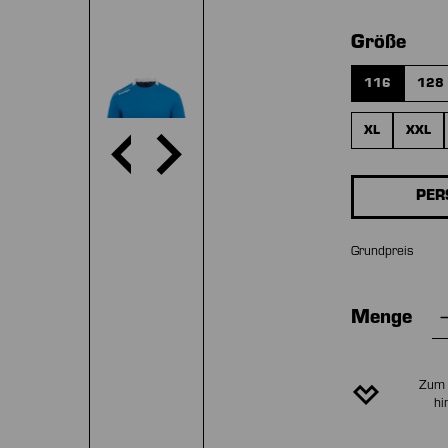
aus
Größe
116
128
XL
XXL
PER
Grundpreis
Menge
Zum 
hi