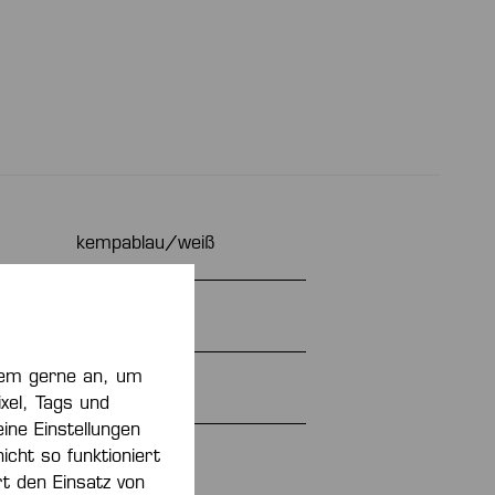
kempablau/weiß
unisex
zdem gerne an, um
Ja
xel, Tags und
ine Einstellungen
ht so funktioniert
PLAYER
rt den Einsatz von