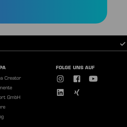
srüstungen
PA
FOLGE UNS AUF
a Creator
mente
port GmbH
ere
og