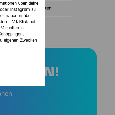
rmationen über deine
100 % Polyester
 oder Instagram zu
formationen über
dern. Mit Klick auf
200362002
 Verhalten in
Schöppingen,
 zu eigenen Zwecken
 SPAREN!
onen.