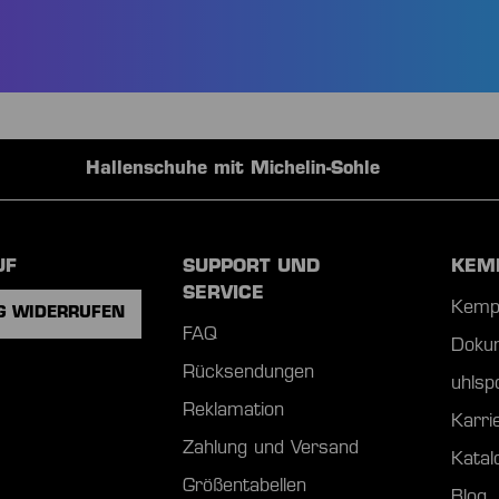
Hochwertige Teamau
UF
SUPPORT UND
KEM
SERVICE
Kemp
G WIDERRUFEN
FAQ
Doku
Rücksendungen
uhls
Reklamation
Karri
Zahlung und Versand
Katal
Größentabellen
Blog