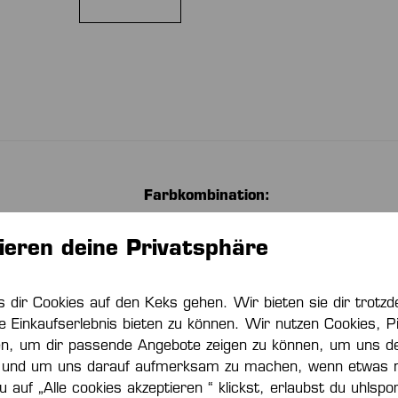
Farbkombination:
ieren deine Privatsphäre
Geschlecht:
aktivem Material
s dir Cookies auf den Keks gehen. Wir bieten sie dir trot
In Kindergrößen verfügbar:
e Einkaufserlebnis bieten zu können. Wir nutzen Cookies, Pi
en, um dir passende Angebote zeigen zu können, um uns de
und um uns darauf aufmerksam zu machen, wenn etwas nic
Kollektion:
 auf „Alle cookies akzeptieren “ klickst, erlaubst du uhlspo