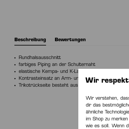
Beschreibung
Bewertungen
Rundhalsausschnitt
farbiges Piping an der Schulternaht
elastische Kempa- und K-Label-Aufdrucke
Kontrasteinsatz an Arm- und Halsausschnitt
Wir respekt
Trikotrückseite besteht aus leichtem und atmungs
Wir verstehen, das
dir das bestmöglich
ähnliche Technologi
im Shop zu merken 
wie es soll. Wenn du