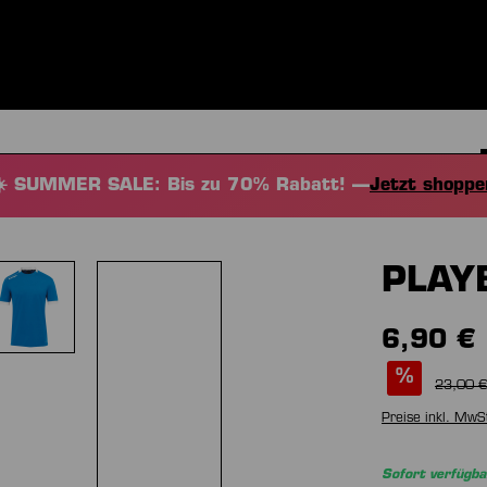
BEKLEIDUNG
SPORTARTEN
EQUIPMENT
FANSHOP
☀️ SUMMER SALE: Bis zu 70% Rabatt! —
Jetzt shoppe
PLAY
6,90 €
%
23,00 €
Preise inkl. MwS
Sofort verfügba