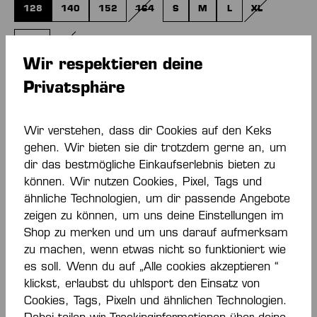
128
140
152
164
S
M
L
XL
(DIESE OPTION IST ZURZEIT NICHT VERFÜG
(DIESE OPTION
XXL
XXXL
(DIESE OPTION IST ZURZEIT NICHT VERFÜGBAR.)
Wir respektieren deine
Privatsphäre
PERSONALISIERUNG HINZUFÜGEN
Grundpreis
10,50 €*
Wir verstehen, dass dir Cookies auf den Keks
gehen. Wir bieten sie dir trotzdem gerne an, um
dir das bestmögliche Einkaufserlebnis bieten zu
Menge
können. Wir nutzen Cookies, Pixel, Tags und
ähnliche Technologien, um dir passende Angebote
IN DEN WARENKORB
zeigen zu können, um uns deine Einstellungen im
Shop zu merken und um uns darauf aufmerksam
zu machen, wenn etwas nicht so funktioniert wie
Zum Merkzettel hinzufügen
es soll. Wenn du auf „Alle cookies akzeptieren “
klickst, erlaubst du uhlsport den Einsatz von
Cookies, Tags, Pixeln und ähnlichen Technologien.