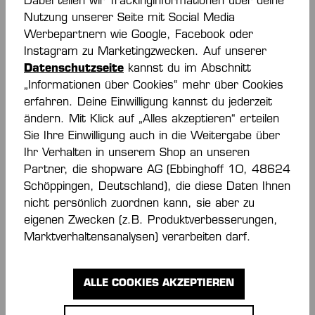
Dabei teilen wir Trackinginformationen über deine
Nutzung unserer Seite mit Social Media
Werbepartnern wie Google, Facebook oder
Instagram zu Marketingzwecken. Auf unserer
Beschreibung
Datenschutzseite
kannst du im Abschnitt
„Informationen über Cookies“ mehr über Cookies
asymmetrischer Rundhalsausschnitt mit
erfahren. Deine Einwilligung kannst du jederzeit
Schlitzöffnung Raglanärmel seitlicher
ändern. Mit Klick auf „Alles akzeptieren“ erteilen
Kontrasteinsatz geeignet für
Sie Ihre Einwilligung auch in die Weitergabe über
Sponsorenaufdruck…
Mehr
Ihr Verhalten in unserem Shop an unseren
Bewertungen
Partner, die shopware AG (Ebbinghoff 10, 48624
Schöppingen, Deutschland), die diese Daten Ihnen
nicht persönlich zuordnen kann, sie aber zu
eigenen Zwecken (z.B. Produktverbesserungen,
Marktverhaltensanalysen) verarbeiten darf.
ALLE COOKIES AKZEPTIEREN
IMMER INFORMIERT