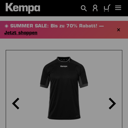
alt springen
☀️ SUMMER SALE: Bis zu 70% Rabatt! —
Jetzt shoppen
Bildergalerie überspringen