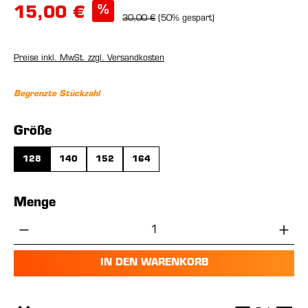
%
15,00 €
30,00 €
(50% gespart)
Preise inkl. MwSt. zzgl. Versandkosten
Begrenzte Stückzahl
auswählen
Größe
128
140
152
164
Menge
Produkt Anzahl: Gib den gewünschten Wer
IN DEN WARENKORB