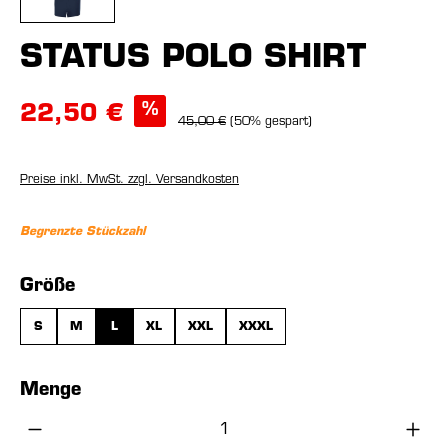
STATUS POLO SHIRT
%
22,50 €
45,00 €
(50% gespart)
Preise inkl. MwSt. zzgl. Versandkosten
Begrenzte Stückzahl
auswählen
Größe
S
M
L
XL
XXL
XXXL
Menge
Produkt Anzahl: Gib den gewünschten Wer