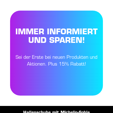
IMMER INFORMIERT
UND SPAREN!
Sei der Erste bei neuen Produkten und
Aktionen. Plus 15% Rabatt!
Hallenschuhe mit Michelin-Sohle