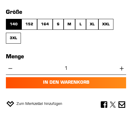
auswählen
Größe
140
152
164
S
M
L
XL
XXL
3XL
Menge
Produkt Anzahl: Gib den gewünschten Wer
IN DEN WARENKORB
Zum Merkzettel hinzufügen