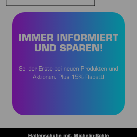
IMMER INFORMIERT
UND SPAREN!
Sei der Erste bei neuen Produkten und
Aktionen. Plus 15% Rabatt!
Hallenschuhe mit Michelin-Sohle