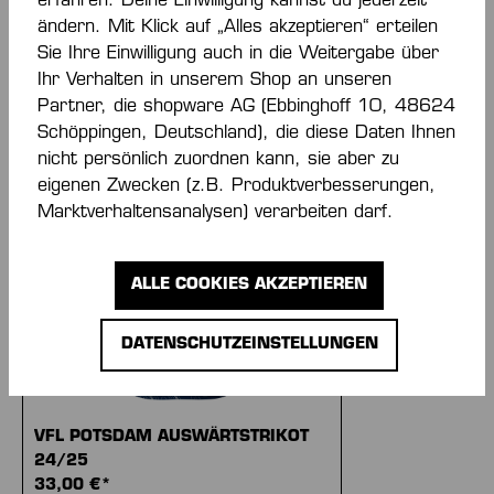
erfahren. Deine Einwilligung kannst du jederzeit
ändern. Mit Klick auf „Alles akzeptieren“ erteilen
Sie Ihre Einwilligung auch in die Weitergabe über
Ihr Verhalten in unserem Shop an unseren
Partner, die shopware AG (Ebbinghoff 10, 48624
Schöppingen, Deutschland), die diese Daten Ihnen
Produktgalerie überspringen
Similar Items
nicht persönlich zuordnen kann, sie aber zu
eigenen Zwecken (z.B. Produktverbesserungen,
Marktverhaltensanalysen) verarbeiten darf.
ALLE COOKIES AKZEPTIEREN
DATENSCHUTZEINSTELLUNGEN
VFL POTSDAM AUSWÄRTSTRIKOT
24/25
33,00 €*