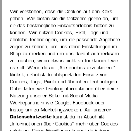
IN DEN WARENKORB
Wir verstehen, dass dir Cookies auf den Keks
gehen. Wir bieten sie dir trotzdem gerne an, um
dir das bestmögliche Einkaufserlebnis bieten zu
Zum Merkzettel hinzufügen
können. Wir nutzen Cookies, Pixel, Tags und
ähnliche Technologien, um dir passende Angebote
zeigen zu können, um uns deine Einstellungen im
Shop zu merken und um uns darauf aufmerksam
zu machen, wenn etwas nicht so funktioniert wie
es soll. Wenn du auf „Alle cookies akzeptieren “
klickst, erlaubst du uhlsport den Einsatz von
Beschreibung
Cookies, Tags, Pixeln und ähnlichen Technologien.
Dabei teilen wir Trackinginformationen über deine
offizielles Heimtrikot des VfL Potsdam für die
Nutzung unserer Seite mit Social Media
Saison 2024/2025 "FOR THE PLANET"
Werbepartnern wie Google, Facebook oder
Rundhalskragen in Kontrastfarbe Seiteneins…
Instagram zu Marketingzwecken. Auf unserer
Mehr
Datenschutzseite
kannst du im Abschnitt
Bewertungen
„Informationen über Cookies“ mehr über Cookies