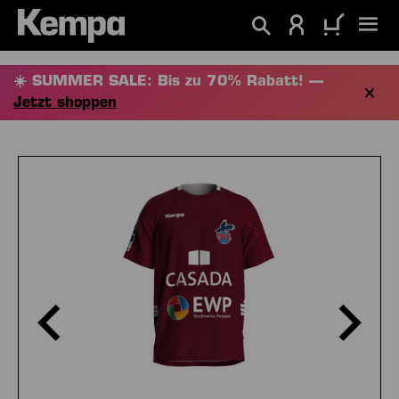
alt springen
☀️ SUMMER SALE: Bis zu 70% Rabatt! —
Jetzt shoppen
Bildergalerie überspringen