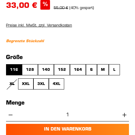
%
33,00 €
55,00 €
(40% gespart)
Preise inkl. MwSt. zzgl. Versandkosten
Begrenzte Stückzahl
auswählen
Größe
116
128
140
152
164
S
M
L
XL
XXL
3XL
4XL
(DIESE OPTION IST ZURZEIT NICHT VERFÜGBAR.)
Menge
Produkt Anzahl: Gib den gewünschten Wer
IN DEN WARENKORB