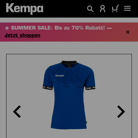
alt springen
☀️ SUMMER SALE: Bis zu 70% Rabatt! —
Jetzt shoppen
Bildergalerie überspringen