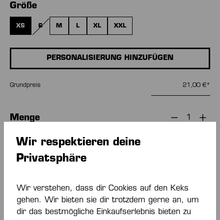
auswählen
Größe
XS
S
M
L
XL
XXL
(DIESE OPTION IST ZURZEIT NICHT VERFÜGBAR.)
PERSONALISIERUNG HINZUFÜGEN
Grundpreis
21,00 €*
Menge
Wir respektieren deine
IN DEN WARENKORB
Privatsphäre
Zum Merkzettel hinzufügen
Wir verstehen, dass dir Cookies auf den Keks
gehen. Wir bieten sie dir trotzdem gerne an, um
dir das bestmögliche Einkaufserlebnis bieten zu