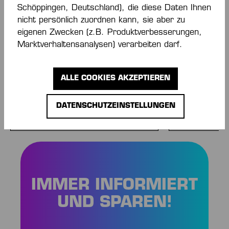
Schöppingen, Deutschland), die diese Daten Ihnen
nicht persönlich zuordnen kann, sie aber zu
eigenen Zwecken (z.B. Produktverbesserungen,
Marktverhaltensanalysen) verarbeiten darf.
-40 %
ALLE COOKIES AKZEPTIEREN
SOFTSHELL JACKE DAMEN
WAVE 26 POL
DATENSCHUTZEINSTELLUNGEN
Ab
120,00 €*
36,00 €*
60,
IMMER INFORMIERT
UND SPAREN!