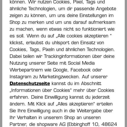
können. Wir nutzen Cookies, Pixel, Tags und
ähnliche Technologien, um dir passende Angebote
zeigen zu können, um uns deine Einstellungen im
Shop zu merken und um uns darauf aufmerksam
Beschreibung
zu machen, wenn etwas nicht so funktioniert wie
Rundhalsausschnitt in Kontrastfarbe Welle mit
es soll. Wenn du auf „Alle cookies akzeptieren “
Dreieckselementen elastische Kempa- und K-
klickst, erlaubst du uhlsport den Einsatz von
Label-Aufdrucke Ärmelbündchen mit K…
Mehr
Cookies, Tags, Pixeln und ähnlichen Technologien.
Dabei teilen wir Trackinginformationen über deine
Bewertungen
Nutzung unserer Seite mit Social Media
Werbepartnern wie Google, Facebook oder
Instagram zu Marketingzwecken. Auf unserer
Datenschutzseite
kannst du im Abschnitt
„Informationen über Cookies“ mehr über Cookies
erfahren. Deine Einwilligung kannst du jederzeit
Produktgalerie überspringen
ändern. Mit Klick auf „Alles akzeptieren“ erteilen
Similar Items
Sie Ihre Einwilligung auch in die Weitergabe über
Ihr Verhalten in unserem Shop an unseren
Partner, die shopware AG (Ebbinghoff 10, 48624