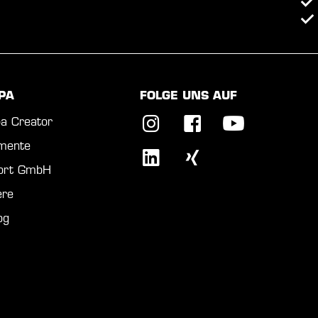
PA
FOLGE UNS AUF
a Creator
mente
port GmbH
ere
og