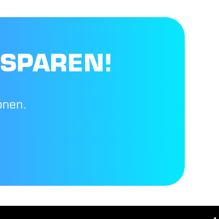
 SPAREN!
onen.