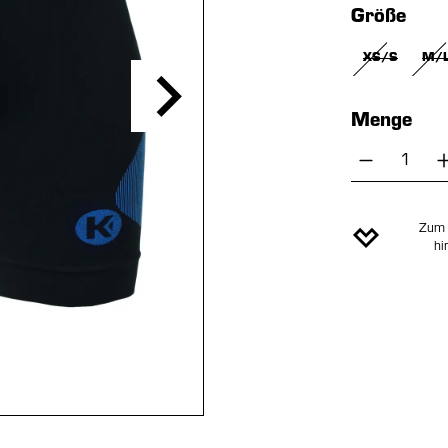
aus
Größe
XS/S
M/
(DIESE OPT
(D
Menge
Produkt 
Zum 
hi