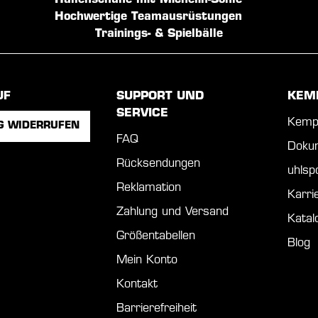
Hallenschuhe mit Michelin-Sohle
Hochwertige Teamausrüstungen
Trainings- & Spielbälle
UF
SUPPORT UND
KEM
SERVICE
Kemp
G WIDERRUFEN
FAQ
Doku
Rücksendungen
uhls
Reklamation
Karri
Zahlung und Versand
Katal
Größentabellen
Blog
Mein Konto
Kontakt
Barrierefreiheit