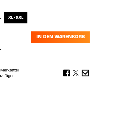
wählen
L
XL/XXL
ION IST ZURZEIT NICHT VERFÜGBAR.)
IESE OPTION IST ZURZEIT NICHT VERFÜGBAR.)
IN DEN WARENKORB
Anzahl: Gib den gewünschten Wert ein 
Merkzettel
nzufügen