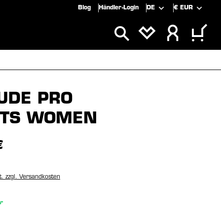
Blog
Händler-Login
DE
€
EUR
SPECIALS
SALE
TUDE PRO
RTS WOMEN
€
t. zzgl. Versandkosten
r