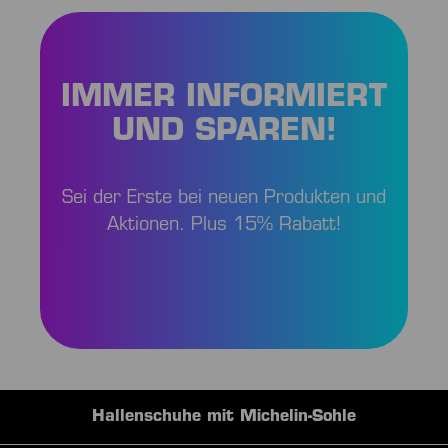
IMMER INFORMIERT
UND SPAREN!
Sei der Erste bei neuen Produkten und
Aktionen. Plus 15% Rabatt!
Hochwertige Teamausrüstungen