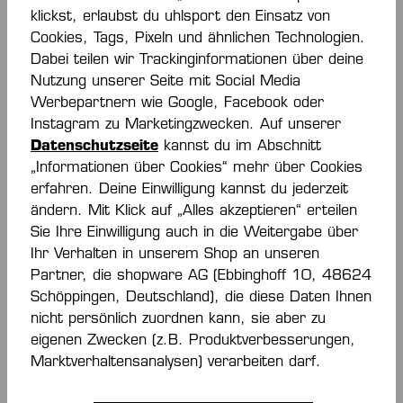
klickst, erlaubst du uhlsport den Einsatz von
Cookies, Tags, Pixeln und ähnlichen Technologien.
ATTITUDE PRO
ATTITUDE PRO
SHORTSLEEVE
SHORTSLEEVE
Dabei teilen wir Trackinginformationen über deine
WOMEN
45,00 €*
WOMEN
45,00 €*
Nutzung unserer Seite mit Social Media
Werbepartnern wie Google, Facebook oder
Instagram zu Marketingzwecken. Auf unserer
Datenschutzseite
kannst du im Abschnitt
„Informationen über Cookies“ mehr über Cookies
erfahren. Deine Einwilligung kannst du jederzeit
ändern. Mit Klick auf „Alles akzeptieren“ erteilen
Sie Ihre Einwilligung auch in die Weitergabe über
Ihr Verhalten in unserem Shop an unseren
Partner, die shopware AG (Ebbinghoff 10, 48624
Schöppingen, Deutschland), die diese Daten Ihnen
nicht persönlich zuordnen kann, sie aber zu
ATTITUDE PRO
ATTITUDE PRO
eigenen Zwecken (z.B. Produktverbesserungen,
WOMEN TOP
WOMEN TOP
Marktverhaltensanalysen) verarbeiten darf.
35,00 €*
35,00 €*