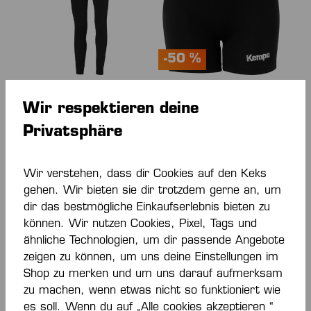
-50 %
TRAINING TIGHTS
TIGHTS KIDS
Wir respektieren deine
WOMEN
Privatsphäre
40,00 €*
14,00 €*
28,00 €*
(50% gespart)
Wir verstehen, dass dir Cookies auf den Keks
gehen. Wir bieten sie dir trotzdem gerne an, um
dir das bestmögliche Einkaufserlebnis bieten zu
können. Wir nutzen Cookies, Pixel, Tags und
ähnliche Technologien, um dir passende Angebote
zeigen zu können, um uns deine Einstellungen im
Shop zu merken und um uns darauf aufmerksam
zu machen, wenn etwas nicht so funktioniert wie
es soll. Wenn du auf „Alle cookies akzeptieren “