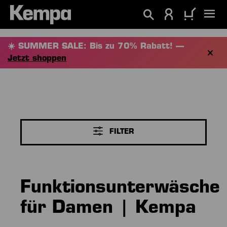
alt springen
☀️ SUMMER SALE: Bis zu 70% Rabatt! —
Jetzt shoppen
FILTER
Funktionsunterwäsche
für Damen | Kempa