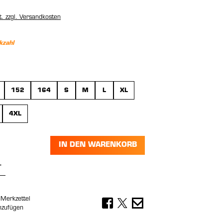
t. zzgl. Versandkosten
kzahl
wählen
152
164
S
M
L
XL
4XL
IN DEN WARENKORB
Anzahl: Gib den gewünschten Wert ein 
Merkzettel
nzufügen