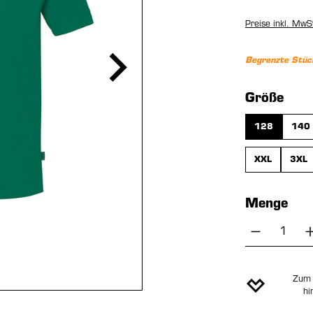
Preise inkl. MwS
Begrenzte Stüc
aus
Größe
128
140
XXL
3XL
Menge
Produkt 
Zum 
hi