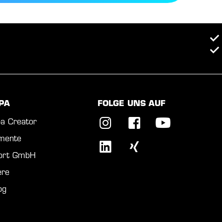
PA
FOLGE UNS AUF
a Creator
mente
port GmbH
ere
og