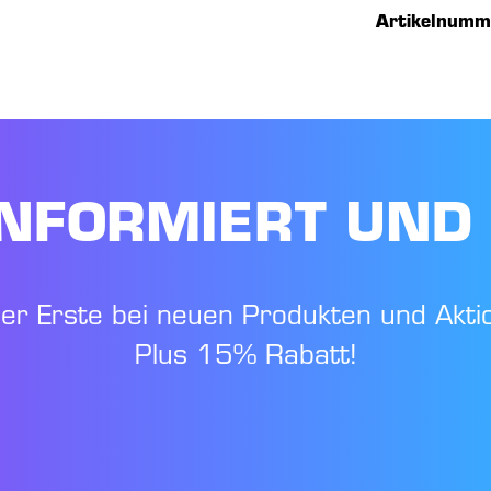
Artikelnumm
NFORMIERT UND
der Erste bei neuen Produkten und Akti
Plus 15% Rabatt!