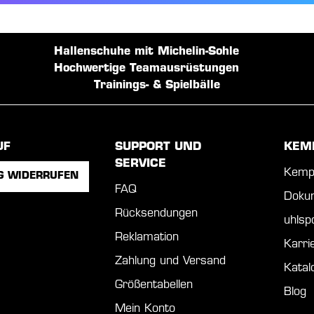
Hallenschuhe mit Michelin-Sohle
Hochwertige Teamausrüstungen
Trainings- & Spielbälle
UF
SUPPORT UND
KEM
SERVICE
Kemp
G WIDERRUFEN
FAQ
Doku
Rücksendungen
uhls
Reklamation
Karri
Zahlung und Versand
Katal
Größentabellen
Blog
Mein Konto