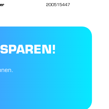
er
200515447
 SPAREN!
onen.