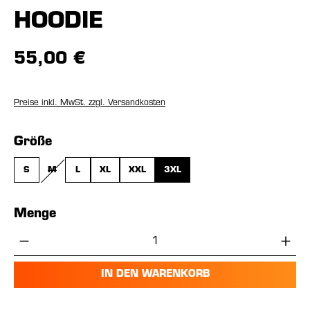
HOODIE
55,00 €
Preise inkl. MwSt. zzgl. Versandkosten
auswählen
Größe
S
M
L
XL
XXL
3XL
(DIESE OPTION IST ZURZEIT NICHT VERFÜGBAR.)
Menge
Produkt Anzahl: Gib den gewünschten Wer
IN DEN WARENKORB