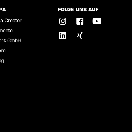
PA
FOLGE UNS AUF
a Creator
mente
port GmbH
ere
og