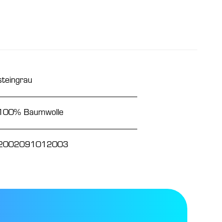
steingrau
100% Baumwolle
2002091012003