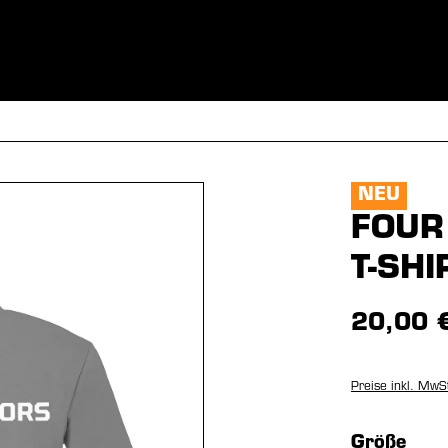
BEKLEIDUNG
SPORTARTEN
EQUIPMENT
FANSHOP
NEU
FOUR
T-SHI
20,00 
Preise inkl. MwS
aus
Größe