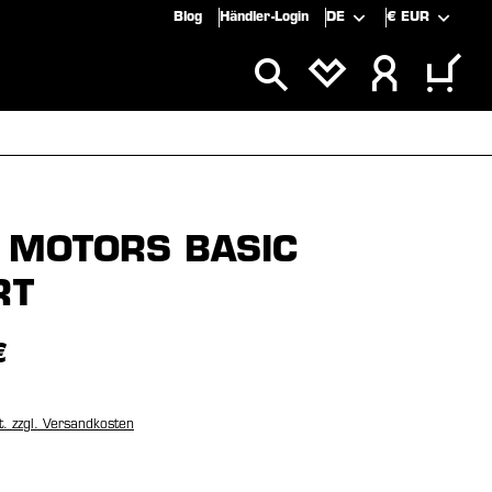
Blog
Händler-Login
DE
€
EUR
SPECIALS
SALE
 MOTORS BASIC
RT
€
t. zzgl. Versandkosten
wählen