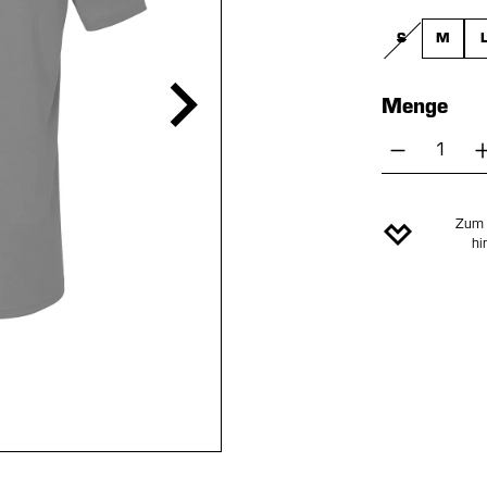
S
M
(DIESE OPTIO
Menge
Produkt 
Zum 
hi