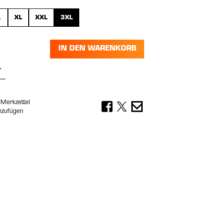
L
XL
XXL
3XL
N IST ZURZEIT NICHT VERFÜGBAR.)
IN DEN WARENKORB
Anzahl: Gib den gewünschten Wert ein 
Merkzettel
nzufügen