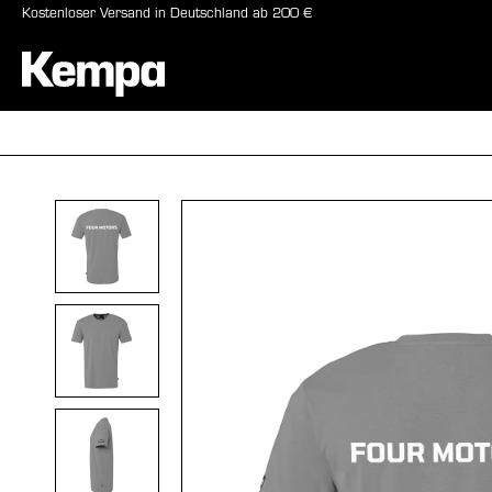
Kostenloser Versand in Deutschland ab 200 €
springen
Zur Hauptnavigation springen
BÄLLE
SCHUHE
Bildergalerie überspringen