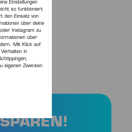
ine Einstellungen
ht so funktioniert
rt den Einsatz von
rmationen über deine
KE
 oder Instagram zu
formationen über
spart)
dern. Mit Klick auf
 Verhalten in
Schöppingen,
 zu eigenen Zwecken
 SPAREN!