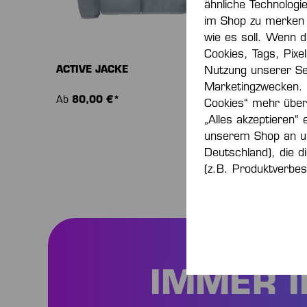
ähnliche Technologi
im Shop zu merken 
wie es soll. Wenn du
Cookies, Tags, Pixe
ACTIVE JACKE
REGEN
Nutzung unserer Se
Marketingzwecken.
Ab
80,00 €*
Ab
45,
Cookies“ mehr über 
„Alles akzeptieren“ 
unserem Shop an u
Deutschland), die d
(z.B. Produktverbes
IMMER I