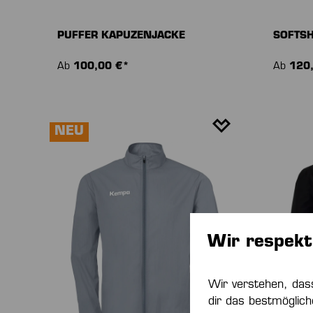
PUFFER KAPUZENJACKE
SOFTSH
Ab
100,00 €*
Ab
120
NEU
Wir respekt
Wir verstehen, das
dir das bestmöglich