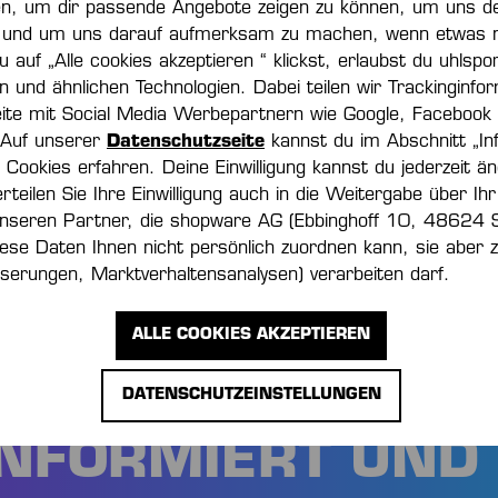
en, um dir passende Angebote zeigen zu können, um uns de
und um uns darauf aufmerksam zu machen, wenn etwas nic
-70 %
 auf „Alle cookies akzeptieren “ klickst, erlaubst du uhlspo
ln und ähnlichen Technologien. Dabei teilen wir Trackinginfo
JACKE
CORE 2.0 SOFTSHELL JAC
ite mit Social Media Werbepartnern wie Google, Facebook
WOMEN
 Auf unserer
Datenschutzseite
kannst du im Abschnitt „In
00 €*
33,00 €*
110,00 €*
(70% ge
Cookies erfahren. Deine Einwilligung kannst du jederzeit än
erteilen Sie Ihre Einwilligung auch in die Weitergabe über Ihr
nseren Partner, die shopware AG (Ebbinghoff 10, 48624 
iese Daten Ihnen nicht persönlich zuordnen kann, sie aber
serungen, Marktverhaltensanalysen) verarbeiten darf.
ALLE COOKIES AKZEPTIEREN
DATENSCHUTZEINSTELLUNGEN
NFORMIERT UND