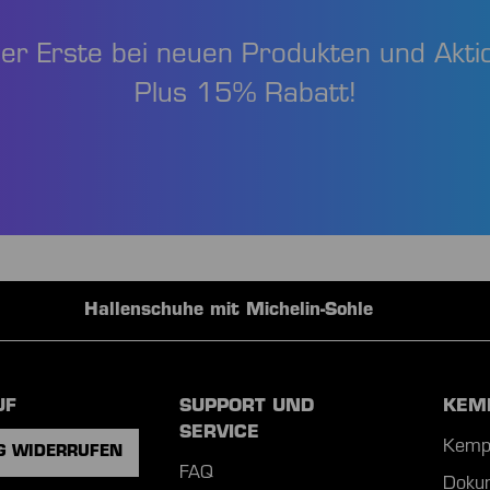
der Erste bei neuen Produkten und Akti
Plus 15% Rabatt!
Hochwertige Teamausrüstungen
UF
SUPPORT UND
KEM
SERVICE
Kemp
G WIDERRUFEN
FAQ
Doku