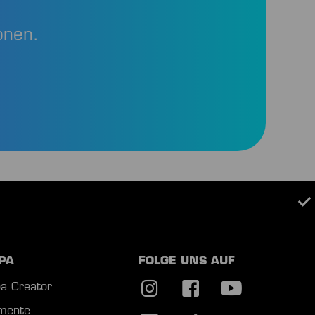
onen.
PA
FOLGE UNS AUF
a Creator
mente