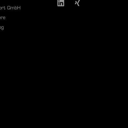
port GmbH
ere
og