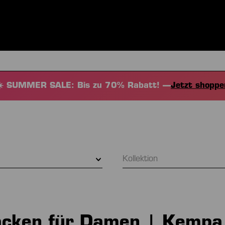
BEKLEIDUNG
SPORTARTEN
EQUIPMENT
FANSHOP
☀️ SUMMER SALE: Bis zu 70% Rabatt! —
Jetzt shoppe
Kollektion
acken für Damen | Kempa