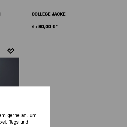
N
COLLEGE JACKE
Ab
90,00 €*
zdem gerne an, um
xel, Tags und