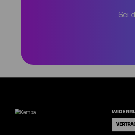
Sei 
WIDERR
VERTRA