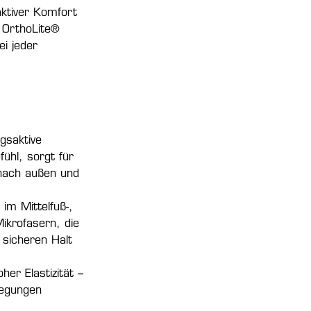
ktiver Komfort
 OrthoLite®
i jeder
gsaktive
fühl, sorgt für
 nach außen und
im Mittelfuß-,
ikrofasern, die
 sicheren Halt
her Elastizität –
wegungen