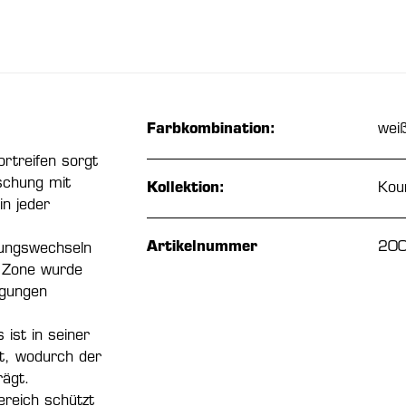
Farbkombination:
wei
ortreifen sorgt
schung mit
Kollektion:
Kour
in jeder
Artikelnummer
20
tungswechseln
 Zone wurde
egungen
ist in seiner
st, wodurch der
rägt.
ereich schützt