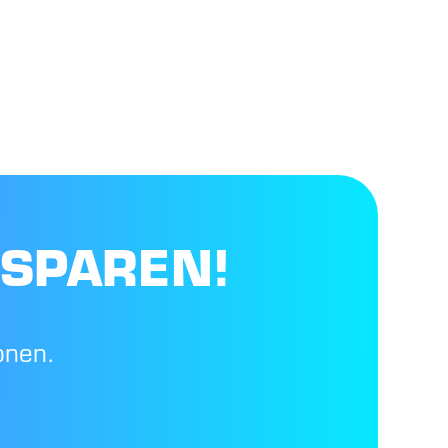
 SPAREN!
onen.