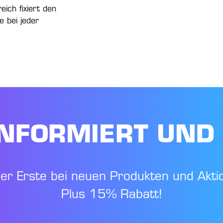
eich fixiert den
e bei jeder
NFORMIERT UND
der Erste bei neuen Produkten und Akti
Plus 15% Rabatt!