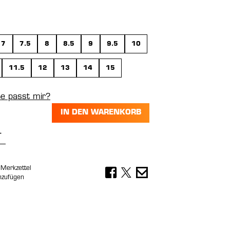
wählen
7
7.5
8
8.5
9
9.5
10
11.5
12
13
14
15
e passt mir?
IN DEN WARENKORB
Anzahl: Gib den gewünschten Wert ein 
Merkzettel
nzufügen