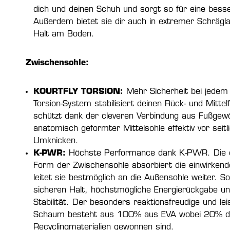
dich und deinen Schuh und sorgt so für eine bess
Außerdem bietet sie dir auch in extremer Schrägl
Halt am Boden.
Zwischensohle:
KOURTFLY TORSION:
Mehr Sicherheit bei jedem 
Torsion-System stabilisiert deinen Rück- und Mittelf
schützt dank der cleveren Verbindung aus Fußgewö
anatomisch geformter Mittelsohle effektiv vor seit
Umknicken.
K-PWR:
Höchste Performance dank K-PWR. Die ei
Form der Zwischensohle absorbiert die einwirkend
leitet sie bestmöglich an die Außensohle weiter. S
sicheren Halt, höchstmögliche Energierückgabe un
Stabilität. Der besonders reaktionsfreudige und le
Schaum besteht aus 100% aus EVA wobei 20% d
Recyclingmaterialien gewonnen sind.