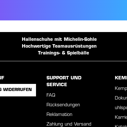
Hallenschuhe mit Michelin-Sohle
Hochwertige Teamausrüstungen
Trainings- & Spielbälle
UF
SUPPORT UND
KEM
SERVICE
Kemp
G WIDERRUFEN
FAQ
Doku
Rücksendungen
uhls
Reklamation
Karri
Zahlung und Versand