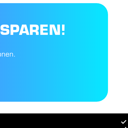
 SPAREN!
onen.