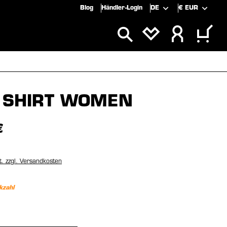
Blog
Händler-Login
DE
€
EUR
SPECIALS
SALE
 SHIRT WOMEN
€
t. zzgl. Versandkosten
kzahl
wählen