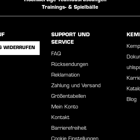
Hochwertige Teamausrüstungen
Trainings- & Spielbälle
UF
SUPPORT UND
KEM
SERVICE
Kemp
G WIDERRUFEN
FAQ
Doku
Rücksendungen
uhls
Reklamation
Karri
Zahlung und Versand
Katal
Größentabellen
Blog
Mein Konto
Kontakt
Barrierefreiheit
Cookie Einstellungen