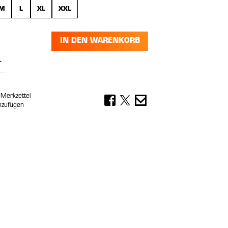
M
L
XL
XXL
IN DEN WARENKORB
Anzahl: Gib den gewünschten Wert ein 
Merkzettel
nzufügen