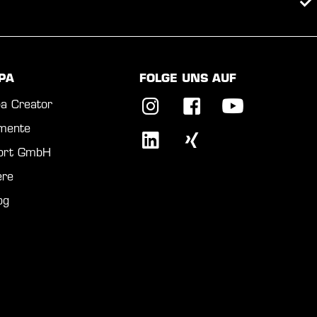
PA
FOLGE UNS AUF
a Creator
mente
port GmbH
ere
og