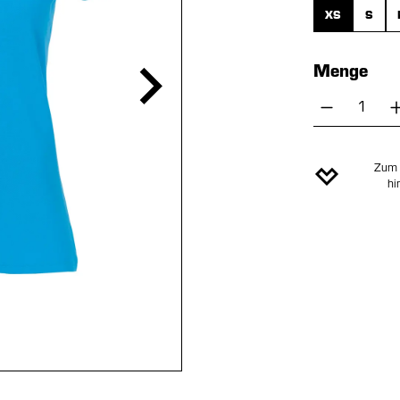
XS
S
Menge
Produkt 
Zum 
hi