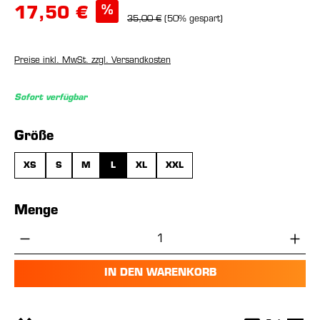
%
17,50 €
35,00 €
(50% gespart)
Preise inkl. MwSt. zzgl. Versandkosten
Sofort verfügbar
auswählen
Größe
XS
S
M
L
XL
XXL
Menge
Produkt Anzahl: Gib den gewünschten Wer
IN DEN WARENKORB