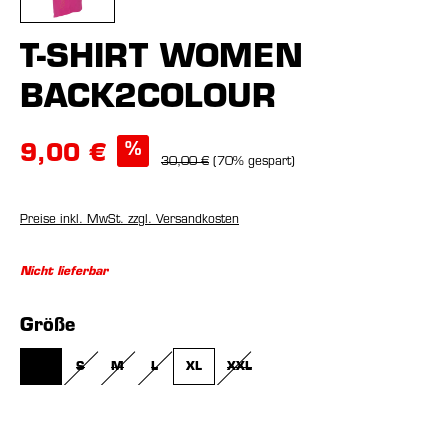
T-SHIRT WOMEN
BACK2COLOUR
%
9,00 €
30,00 €
(70% gespart)
Preise inkl. MwSt. zzgl. Versandkosten
Nicht lieferbar
auswählen
Größe
XS
S
M
L
XL
XXL
(DIESE OPTION IST ZURZEIT NICHT VERFÜGBAR.)
(DIESE OPTION IST ZURZEIT NICHT VERFÜGBAR.)
(DIESE OPTION IST ZURZEIT NICHT VERFÜGBAR.)
(DIESE OPTION IST ZURZEIT NICHT VERFÜGBAR.)
(DIESE OPTION IST ZURZEIT NICHT V