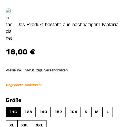
Das Produkt besteht aus nachhaltigem Material.
18,00 €
Preise inkl. MwSt. zzgl. Versandkosten
Begrenzte Stückzahl
auswählen
Größe
116
128
140
152
164
S
M
L
XL
XXL
3XL