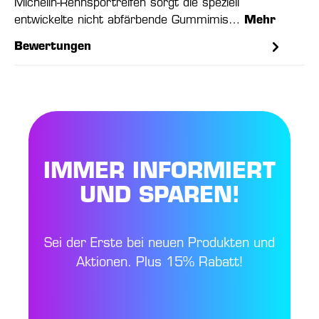
Michelin-Rennsportreifen sorgt die speziell
entwickelte nicht abfärbende Gummimis…
Mehr
Bewertungen
IMMER INFORMIERT
UND SPAREN!
Sei der Erste bei neuen Produkten und
Aktionen. Plus 15% Rabatt!